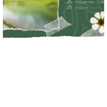
IDÉES RANDO
Randonnée au lac d’Amour
PAR
EMMA D'ATMB
- 01/07/2025
⛰️ Alpes Magazine nous emmène faire une randonnée au
lac d'Amour.
Lire la suite
8