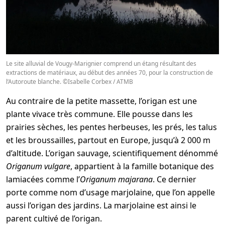
Le site alluvial de Vougy-Marignier comprend un étang résultant des
extractions de matériaux, au début des années 70, pour la construction de
l’Autoroute blanche. ©Isabelle Corbex / ATMB
Au contraire de la petite massette, l’origan est une
plante vivace très commune. Elle pousse dans les
prairies sèches, les pentes herbeuses, les prés, les talus
et les broussailles, partout en Europe, jusqu’à 2 000 m
d’altitude. L’origan sauvage, scientifiquement dénommé
Origanum vulgare
, appartient à la famille botanique des
lamiacées comme l’
Origanum majarana
. Ce dernier
porte comme nom d’usage marjolaine, que l’on appelle
aussi l’origan des jardins. La marjolaine est ainsi le
parent cultivé de l’origan.