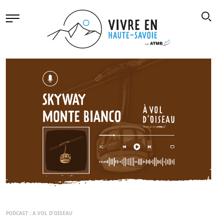
PODCAST : A VOL D'OISEAU