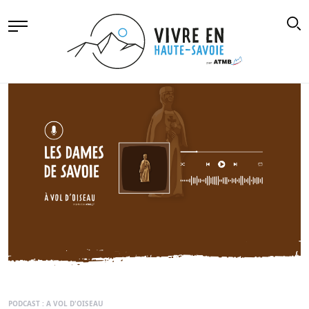
PODCAST : A VOL D'OISEAU