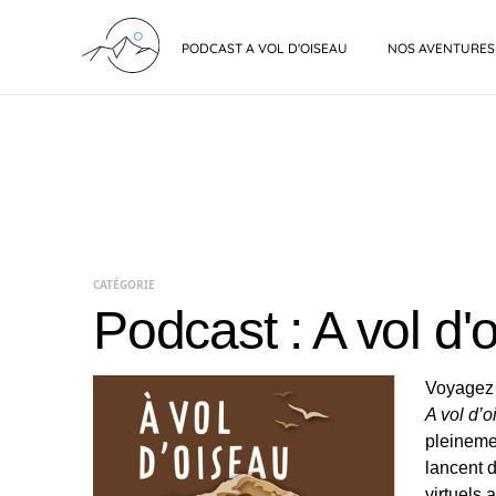
PODCAST A VOL D'OISEAU
NOS AVENTURES
CATÉGORIE
Podcast : A vol d'
Voyagez 
A vol d’
pleineme
lancent 
virtuels