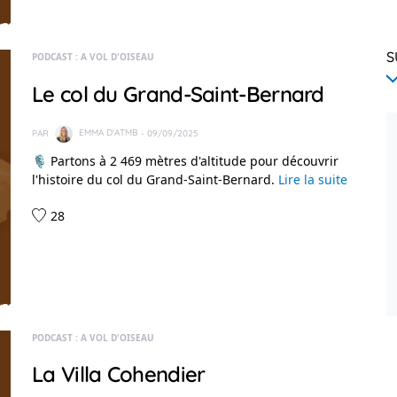
S
PODCAST : A VOL D'OISEAU
Le col du Grand-Saint-Bernard
PAR
EMMA D'ATMB
- 09/09/2025
🎙️ Partons à 2 469 mètres d'altitude pour découvrir
l'histoire du col du Grand-Saint-Bernard.
Lire la suite
28
PODCAST : A VOL D'OISEAU
La Villa Cohendier