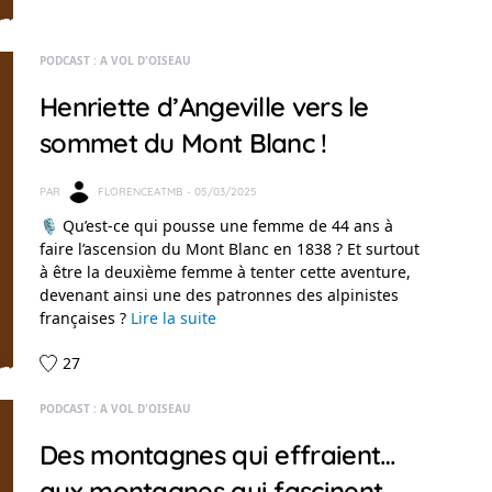
PODCAST : A VOL D'OISEAU
Henriette d’Angeville vers le
sommet du Mont Blanc !
PAR
FLORENCEATMB
- 05/03/2025
🎙️ Qu’est-ce qui pousse une femme de 44 ans à
faire l’ascension du Mont Blanc en 1838 ? Et surtout
à être la deuxième femme à tenter cette aventure,
devenant ainsi une des patronnes des alpinistes
françaises ?
Lire la suite
27
PODCAST : A VOL D'OISEAU
Des montagnes qui effraient…
aux montagnes qui fascinent