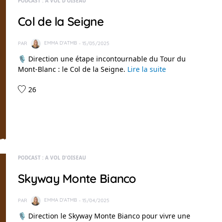
PODCAST : A VOL D'OISEAU
Col de la Seigne
PAR
EMMA D'ATMB
- 15/05/2025
🎙️ Direction une étape incontournable du Tour du
Mont-Blanc : le Col de la Seigne.
Lire la suite
26
PODCAST : A VOL D'OISEAU
Skyway Monte Bianco
PAR
EMMA D'ATMB
- 15/04/2025
🎙️ Direction le Skyway Monte Bianco pour vivre une