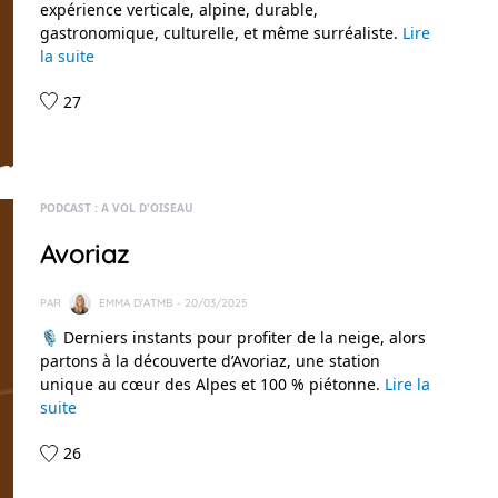
expérience verticale, alpine, durable,
gastronomique, culturelle, et même surréaliste.
Lire
la suite
27
PODCAST : A VOL D'OISEAU
Avoriaz
PAR
EMMA D'ATMB
- 20/03/2025
🎙️ Derniers instants pour profiter de la neige, alors
partons à la découverte d’Avoriaz, une station
unique au cœur des Alpes et 100 % piétonne.
Lire la
suite
26