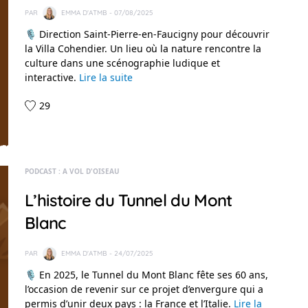
PAR
EMMA D'ATMB
- 07/08/2025
🎙️ Direction Saint-Pierre-en-Faucigny pour découvrir
la Villa Cohendier. Un lieu où la nature rencontre la
culture dans une scénographie ludique et
interactive.
Lire la suite
29
PODCAST : A VOL D'OISEAU
L’histoire du Tunnel du Mont
Blanc
PAR
EMMA D'ATMB
- 24/07/2025
🎙️ En 2025, le Tunnel du Mont Blanc fête ses 60 ans,
l’occasion de revenir sur ce projet d’envergure qui a
permis d’unir deux pays : la France et l’Italie.
Lire la