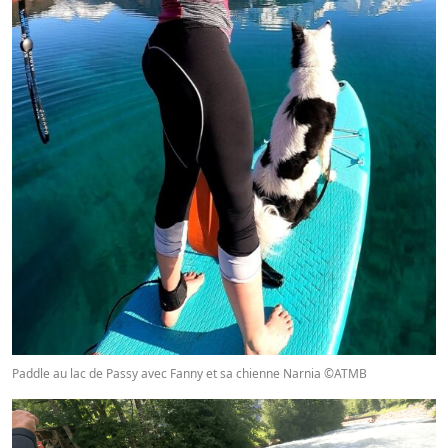
Paddle au lac de Passy avec Fanny et sa chienne Narnia ©ATMB