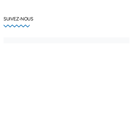
SUIVEZ-NOUS
Facebook
X
Youtube
Instagram
atmb.com
Ausha
Abonnez-vous à notre newsletter