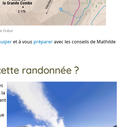
de Dubut
quiper
et à vous
préparer
avec les conseils de Mathilde
cette randonnée ?
es
 la
ant
vue